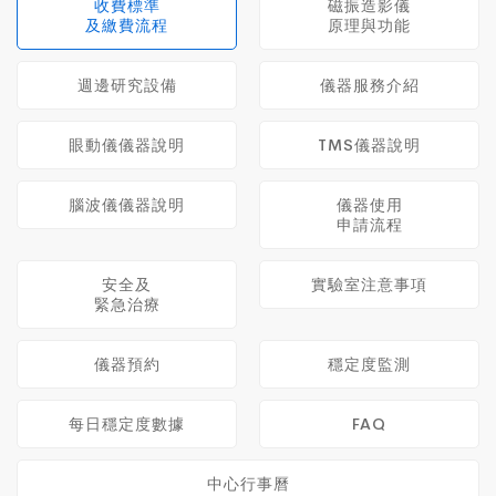
收費標準
磁振造影儀
及繳費流程
原理與功能
週邊研究設備
儀器服務介紹
眼動儀儀器說明
TMS儀器說明
腦波儀儀器說明
儀器使用
申請流程
安全及
實驗室注意事項
緊急治療
儀器預約
穩定度監測
每日穩定度數據
FAQ
中心行事曆